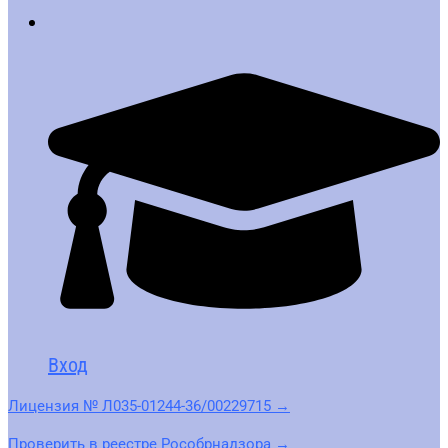
Вход
Лицензия № Л035-01244-36/00229715 →
Проверить в реестре Рособрнадзора →