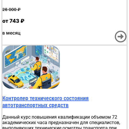
Оформление итогового образовательного документа не
требует ручной обработки. После успешного теста в
26 000
₽
Moodle информация автоматически поступает в
Битрикс24, где создаются документ и приказ,
от 743 ₽
подписанные усиленной квалифицированной
электронной подписью учебного отдела. Процедура
в месяц
занимает до 30 минут, после чего документ
отправляется слушателю, а сведения вносятся в ФРДО.
Контролер технического состояния
автотранспортных средств
Данный курс повышения квалификации объемом 72
академических часа предназначен для специалистов,
выполняющих технические осмотры транспорта при