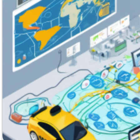
выполняющих технические осмотры транспорта при вые
организовано дистанционно в Донецке. Программа де
состоянию автомобилей, методики инструментального 
спецтехники, а также правила техники безопасности. 
тестирование до 10 вопросов без лимитов по времени 
99% слушателей с первого раза. Никаких защит и нап
подтверждает, что это наиболее бюджетный вариант о
итогам обучения полностью автоматизирована. Успешн
Битрикс24, где создаются образовательный документ 
электронной подписью учебного отдела. В течение 30
зарегистрирован в ФРДО.