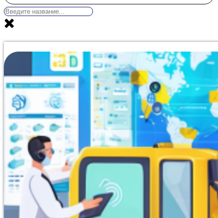
Программа профессиональной переподготовки, включ
предназначена для специалистов, ответственных за пр
Заниматься можно полностью удаленно в Донецке, сов
охватывает нормативную базу работы контролера, сов
безопасности транспортных средств, а также нормы ох
организована в формате несложного тестирования (до 
количеству попыток, поэтому 99% обучающихся сдают 
работ не требуются. Сравнительный анализ цен доказ
своем сегменте. Оформление итогового образовательно
успешного теста в Moodle информация автоматически п
приказ, подписанные усиленной квалифицированной э
занимает до 30 минут, после чего документ отправляе