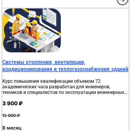
отправляется слушателю, а данные вносятся в ФРДО.
Системы отопления, вентиляции,
кондиционирования и теплогазоснабжения зданий
Курс повышения квалификации объемом 72
академических часа разработан для инженеров,
техников и специалистов по эксплуатации инженерных
сетей в сфере ЖКХ и управляющих компаний. Обучение
3 900
₽
проходит дистанционно в Донецке. Программа детально
разбирает тепловой режим зданий, устройство систем
газораспределения и газопотребления, а также правила
12 000
₽
работы с газобаллонными установками. Слушатели
изучат физические основы энергосбережения и
В месяц