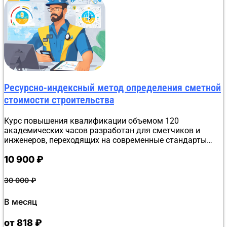
информация о нём регистрируется в ФРДО.
Ресурсно-индексный метод определения сметной
стоимости строительства
Курс повышения квалификации объемом 120
академических часов разработан для сметчиков и
инженеров, переходящих на современные стандарты
ценообразования. Обучение организовано в
10 900
₽
дистанционном формате в Донецке. Программа
детально разбирает актуальную нормативно-
техническую базу, методики применения сметных норм
30 000
₽
и специфику ресурсно-индексного метода. Особое
внимание уделено практическим навыкам:
В месяц
формированию локальных смет в системе WIZZARD и
отработке алгоритмов в ГРАНД-Смета. Итоговая
от 818 ₽
аттестация максимально упрощена — это онлайн-тест до