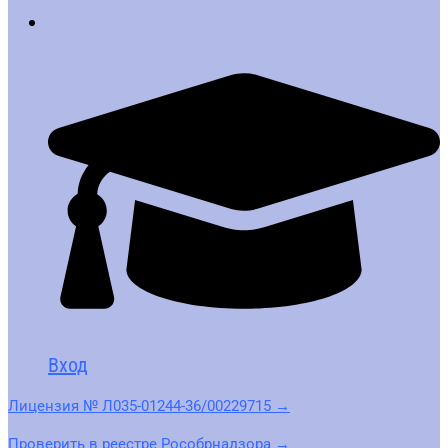
Вход
Лицензия № Л035-01244-36/00229715 →
Проверить в реестре Рособрнадзора →