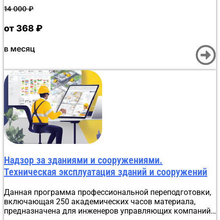
оформление документа запускается автоматически.
14 000
₽
Битрикс24 получает данные слушателя и формирует
образовательный документ вместе с приказом, которые
от 368 ₽
подписываются УКЭП учебного отдела. Обработка
занимает не более 30 минут, затем документ
в месяц
отправляется слушателю, а сведения о нём передаются
в ФРДО.
Надзор за зданиями и сооружениями.
Техническая эксплуатация зданий и сооружений
Данная программа профессиональной переподготовки,
включающая 250 академических часов материала,
предназначена для инженеров управляющих компаний,