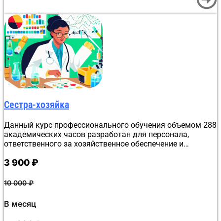
Сестра-хозяйка
Данный курс профессионального обучения объемом 288
академических часов разработан для персонала,
ответственного за хозяйственное обеспечение и
санитарный порядок в медучреждениях. Обучение
3 900
₽
проходит дистанционно в Донецке. Программа детально
рассматривает организацию санитарно-гигиенического
режима в ЛПУ, основы эпидемиологии, нормы
10 000
₽
деонтологии и алгоритмы оказания первой помощи.
Слушатели изучают полный перечень
В месяц
профессиональных обязанностей сестры-хозяйки.
Итоговая проверка знаний максимально упрощена: