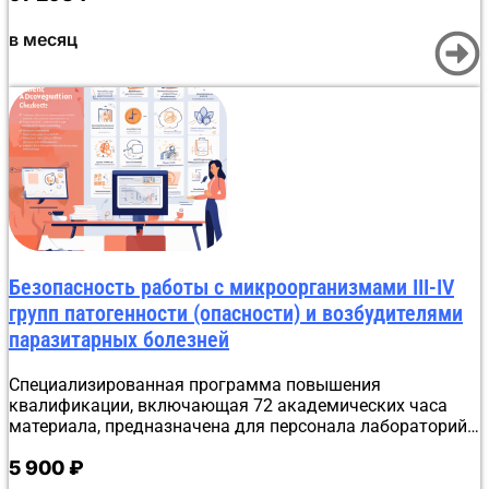
занимает не более 30 минут, что позволяет оперативно
отправить готовый документ слушателю и передать
в месяц
сведения в ФРДО.
Безопасность работы с микроорганизмами III-IV
групп патогенности (опасности) и возбудителями
паразитарных болезней
Специализированная программа повышения
квалификации, включающая 72 академических часа
материала, предназначена для персонала лабораторий
и исследовательских центров, взаимодействующих с
5 900
₽
ПБА. Заниматься можно полностью удаленно в Донецке,
совмещая учебу с практической деятельностью. Курс