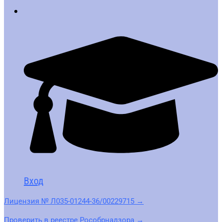
Вход
Лицензия № Л035-01244-36/00229715 →
Проверить в реестре Рособрнадзора →