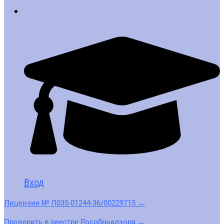
Вход
Лицензия № Л035-01244-36/00229715 →
Проверить в реестре Рособрнадзора →