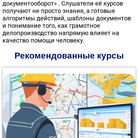
документооборот» . Слушатели её курсов
получают не просто знания, а готовые
алгоритмы действий, шаблоны документов
и понимание того, как грамотное
делопроизводство напрямую влияет на
качество помощи человеку.
Рекомендованные курсы
Курс повышения квалификации объемом 120
академических часов разработан для инженеров-
сметчиков, специалистов по ценообразованию и
представителей технических заказчиков. Обучение
организовано в дистанционном формате в
Донецке. Программа охватывает современную
нормативную базу, экономические аспекты
сметной стоимости, методики оценки ресурсов и
проведение конъюнктурного анализа. Слушатели
изучают специфику расчетов на монтаж и