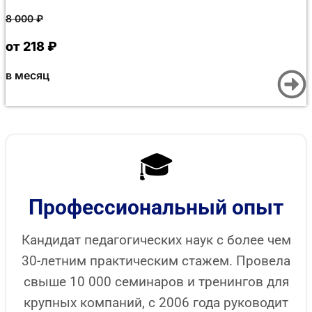
успешного прохождения итогового контроля в
8 000
₽
Moodle данные автоматически направляются в
Битрикс24. Там создаются образовательный
от 218 ₽
документ и приказ, заверенные УКЭП учебного
отдела. Полный цикл технического оформления
в месяц
занимает до 30 минут, что обеспечивает быструю
отправку документа слушателю и последующее
внесение сведений в ФРДО. Обучение в Донецке и
других городах проходит в индивидуальном
графике без отрыва от основной деятельности.
🎓
Профессиональный опыт
Кандидат педагогических наук с более чем
30-летним практическим стажем. Провела
свыше 10 000 семинаров и тренингов для
крупных компаний, с 2006 года руководит