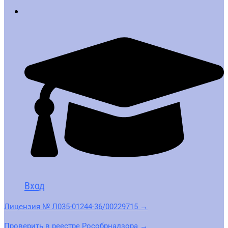
Вход
Лицензия № Л035-01244-36/00229715 →
Проверить в реестре Рособрнадзора →