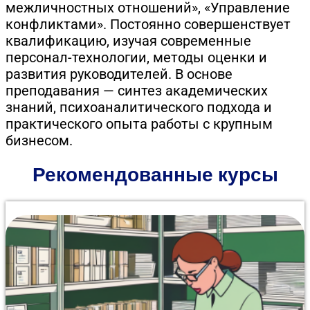
межличностных отношений», «Управление
конфликтами». Постоянно совершенствует
квалификацию, изучая современные
персонал-технологии, методы оценки и
развития руководителей. В основе
преподавания — синтез академических
знаний, психоаналитического подхода и
практического опыта работы с крупным
бизнесом.
Рекомендованные курсы
Курс профессиональной переподготовки на 500
часов даёт комплексные знания от нормативной
базы до современных технологий работы с
документами. В программе: экспертиза ценности
документов, обеспечение сохранности архивных
фондов, создание поисковых систем, а также